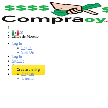
Find
Mexico
Lagos de Moreno
Log In
Log In
Sign Up
Log In
Sign Up
Pricing
Create Listing
English
Español