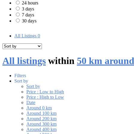
24 hours
3 days
7 days
30 days
All Listings
0
All listings
within
50 km around
Filters
Sort by
Sort by
Price : Low to High
Price : High to Low
Date
Around 0 km
Around 100 km
Around 200 km
Around 300 km
Around 400 km