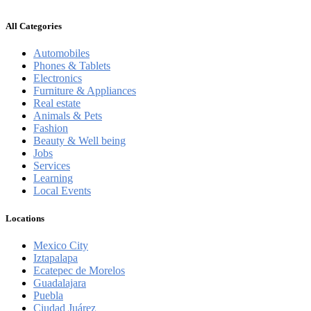
All Categories
Automobiles
Phones & Tablets
Electronics
Furniture & Appliances
Real estate
Animals & Pets
Fashion
Beauty & Well being
Jobs
Services
Learning
Local Events
Locations
Mexico City
Iztapalapa
Ecatepec de Morelos
Guadalajara
Puebla
Ciudad Juárez