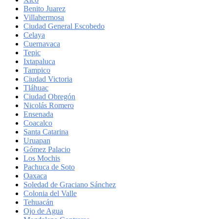
Benito Juarez
Villahermosa
Ciudad General Escobedo
Celaya
Cuernavaca
Tepic
Ixtapaluca
Tampico
Ciudad Victoria
Tláhuac
Ciudad Obregón
Nicolás Romero
Ensenada
Coacalco
Santa Catarina
Uruapan
Gómez Palacio
Los Mochis
Pachuca de Soto
Oaxaca
Soledad de Graciano Sánchez
Colonia del Valle
Tehuacán
Ojo de Agua