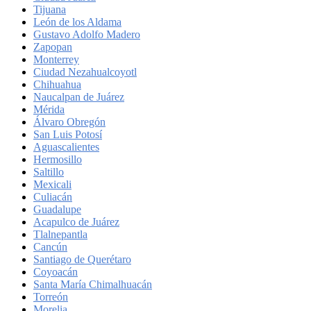
Tijuana
León de los Aldama
Gustavo Adolfo Madero
Zapopan
Monterrey
Ciudad Nezahualcoyotl
Chihuahua
Naucalpan de Juárez
Mérida
Álvaro Obregón
San Luis Potosí
Aguascalientes
Hermosillo
Saltillo
Mexicali
Culiacán
Guadalupe
Acapulco de Juárez
Tlalnepantla
Cancún
Santiago de Querétaro
Coyoacán
Santa María Chimalhuacán
Torreón
Morelia