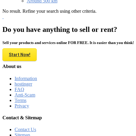
Around 500 km
No result. Refine your search using other criteria.
Do you have anything to sell or rent?
Sell your products and services online FOR FREE. It is easier than you think!
Start Now!
About us
Information
hostinger
FAQ
Anti-Scam
Terms
Privacy
Contact & Sitemap
Contact Us
Sitemap