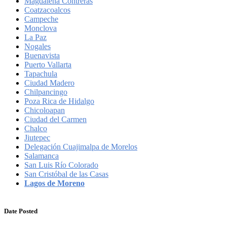
Magdalena Contreras
Coatzacoalcos
Campeche
Monclova
La Paz
Nogales
Buenavista
Puerto Vallarta
Tapachula
Ciudad Madero
Chilpancingo
Poza Rica de Hidalgo
Chicoloapan
Ciudad del Carmen
Chalco
Jiutepec
Delegación Cuajimalpa de Morelos
Salamanca
San Luis Río Colorado
San Cristóbal de las Casas
Lagos de Moreno
Date Posted