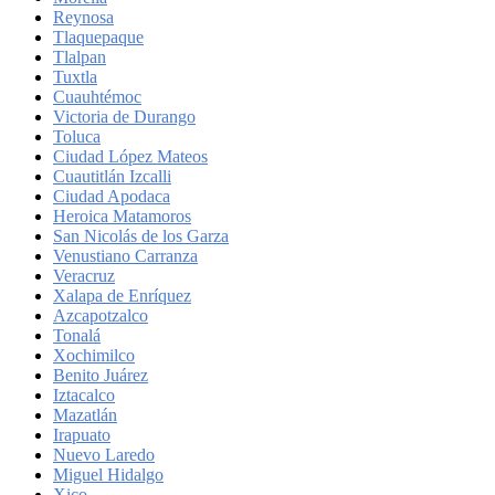
Reynosa
Tlaquepaque
Tlalpan
Tuxtla
Cuauhtémoc
Victoria de Durango
Toluca
Ciudad López Mateos
Cuautitlán Izcalli
Ciudad Apodaca
Heroica Matamoros
San Nicolás de los Garza
Venustiano Carranza
Veracruz
Xalapa de Enríquez
Azcapotzalco
Tonalá
Xochimilco
Benito Juárez
Iztacalco
Mazatlán
Irapuato
Nuevo Laredo
Miguel Hidalgo
Xico