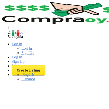
Find
Mexico
Coyula
Log In
Log In
Sign Up
Log In
Sign Up
Pricing
Create Listing
English
Español