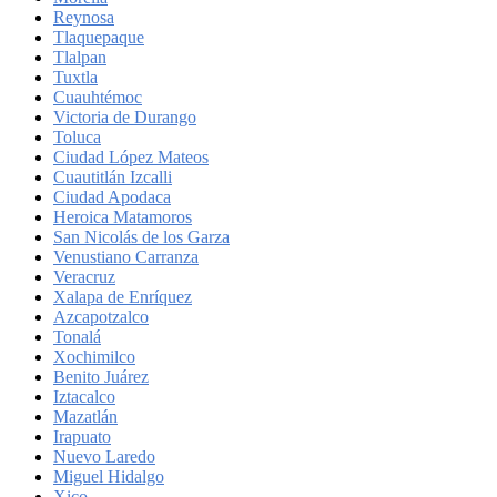
Reynosa
Tlaquepaque
Tlalpan
Tuxtla
Cuauhtémoc
Victoria de Durango
Toluca
Ciudad López Mateos
Cuautitlán Izcalli
Ciudad Apodaca
Heroica Matamoros
San Nicolás de los Garza
Venustiano Carranza
Veracruz
Xalapa de Enríquez
Azcapotzalco
Tonalá
Xochimilco
Benito Juárez
Iztacalco
Mazatlán
Irapuato
Nuevo Laredo
Miguel Hidalgo
Xico