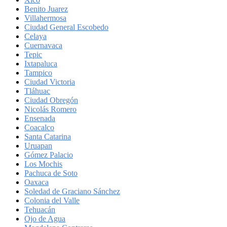
Benito Juarez
Villahermosa
Ciudad General Escobedo
Celaya
Cuernavaca
Tepic
Ixtapaluca
Tampico
Ciudad Victoria
Tláhuac
Ciudad Obregón
Nicolás Romero
Ensenada
Coacalco
Santa Catarina
Uruapan
Gómez Palacio
Los Mochis
Pachuca de Soto
Oaxaca
Soledad de Graciano Sánchez
Colonia del Valle
Tehuacán
Ojo de Agua