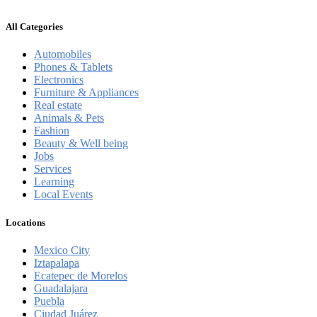
All Categories
Automobiles
Phones & Tablets
Electronics
Furniture & Appliances
Real estate
Animals & Pets
Fashion
Beauty & Well being
Jobs
Services
Learning
Local Events
Locations
Mexico City
Iztapalapa
Ecatepec de Morelos
Guadalajara
Puebla
Ciudad Juárez