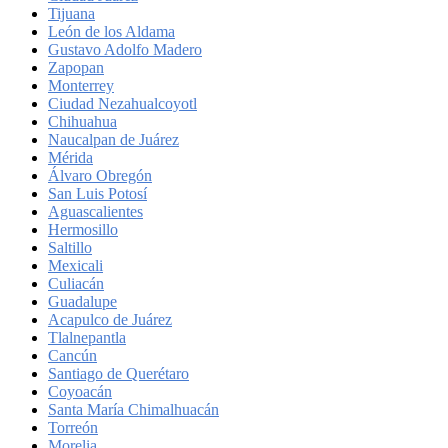
Tijuana
León de los Aldama
Gustavo Adolfo Madero
Zapopan
Monterrey
Ciudad Nezahualcoyotl
Chihuahua
Naucalpan de Juárez
Mérida
Álvaro Obregón
San Luis Potosí
Aguascalientes
Hermosillo
Saltillo
Mexicali
Culiacán
Guadalupe
Acapulco de Juárez
Tlalnepantla
Cancún
Santiago de Querétaro
Coyoacán
Santa María Chimalhuacán
Torreón
Morelia