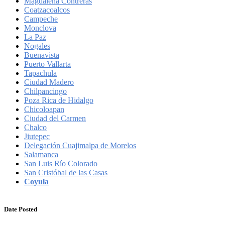
Magdalena Contreras
Coatzacoalcos
Campeche
Monclova
La Paz
Nogales
Buenavista
Puerto Vallarta
Tapachula
Ciudad Madero
Chilpancingo
Poza Rica de Hidalgo
Chicoloapan
Ciudad del Carmen
Chalco
Jiutepec
Delegación Cuajimalpa de Morelos
Salamanca
San Luis Río Colorado
San Cristóbal de las Casas
Coyula
Date Posted