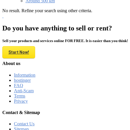
Around 500 km
No result. Refine your search using other criteria.
Do you have anything to sell or rent?
Sell your products and services online FOR FREE. It is easier than you think!
Start Now!
About us
Information
hostinger
FAQ
Anti-Scam
Terms
Privacy
Contact & Sitemap
Contact Us
Sitemap