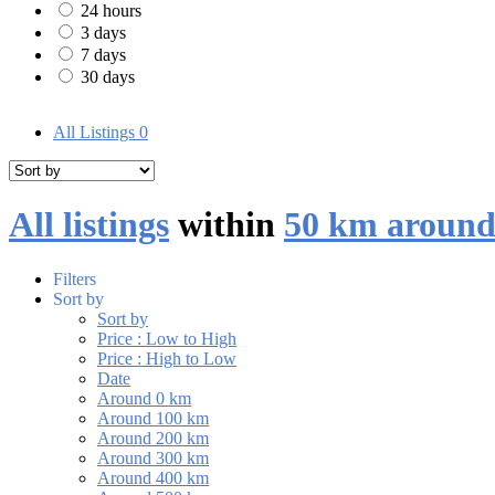
24 hours
3 days
7 days
30 days
All Listings
0
All listings
within
50 km around
Filters
Sort by
Sort by
Price : Low to High
Price : High to Low
Date
Around 0 km
Around 100 km
Around 200 km
Around 300 km
Around 400 km