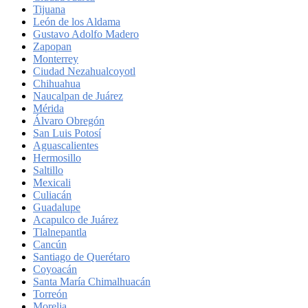
Tijuana
León de los Aldama
Gustavo Adolfo Madero
Zapopan
Monterrey
Ciudad Nezahualcoyotl
Chihuahua
Naucalpan de Juárez
Mérida
Álvaro Obregón
San Luis Potosí
Aguascalientes
Hermosillo
Saltillo
Mexicali
Culiacán
Guadalupe
Acapulco de Juárez
Tlalnepantla
Cancún
Santiago de Querétaro
Coyoacán
Santa María Chimalhuacán
Torreón
Morelia