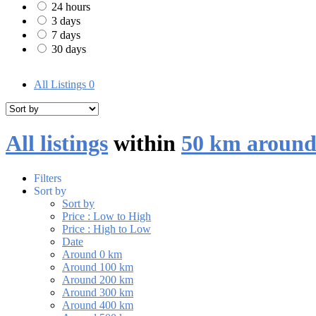
24 hours
3 days
7 days
30 days
All Listings
0
All listings
within
50 km around 
Filters
Sort by
Sort by
Price : Low to High
Price : High to Low
Date
Around 0 km
Around 100 km
Around 200 km
Around 300 km
Around 400 km