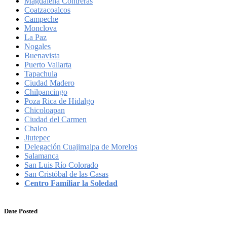
Magdalena Contreras
Coatzacoalcos
Campeche
Monclova
La Paz
Nogales
Buenavista
Puerto Vallarta
Tapachula
Ciudad Madero
Chilpancingo
Poza Rica de Hidalgo
Chicoloapan
Ciudad del Carmen
Chalco
Jiutepec
Delegación Cuajimalpa de Morelos
Salamanca
San Luis Río Colorado
San Cristóbal de las Casas
Centro Familiar la Soledad
Date Posted