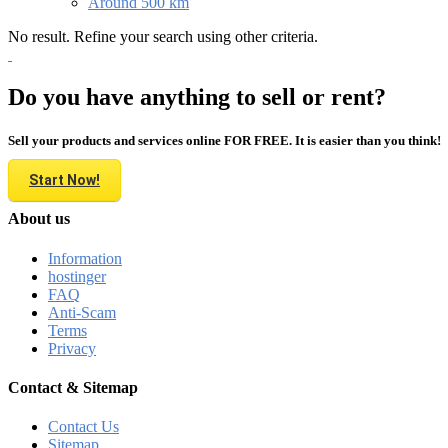
Around 500 km
No result. Refine your search using other criteria.
Do you have anything to sell or rent?
Sell your products and services online FOR FREE. It is easier than you think!
Start Now!
About us
Information
hostinger
FAQ
Anti-Scam
Terms
Privacy
Contact & Sitemap
Contact Us
Sitemap