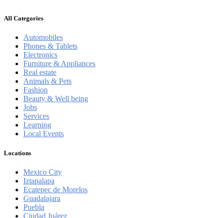
All Categories
Automobiles
Phones & Tablets
Electronics
Furniture & Appliances
Real estate
Animals & Pets
Fashion
Beauty & Well being
Jobs
Services
Learning
Local Events
Locations
Mexico City
Iztapalapa
Ecatepec de Morelos
Guadalajara
Puebla
Ciudad Juárez