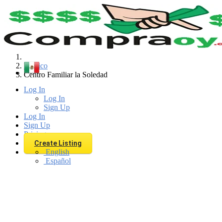
Find
Mexico
Centro Familiar la Soledad
Log In
Log In
Sign Up
Log In
Sign Up
Pricing
Create Listing
English
Español