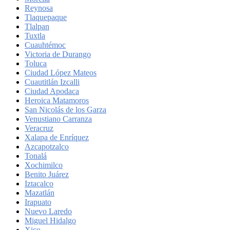
Reynosa
Tlaquepaque
Tlalpan
Tuxtla
Cuauhtémoc
Victoria de Durango
Toluca
Ciudad López Mateos
Cuautitlán Izcalli
Ciudad Apodaca
Heroica Matamoros
San Nicolás de los Garza
Venustiano Carranza
Veracruz
Xalapa de Enríquez
Azcapotzalco
Tonalá
Xochimilco
Benito Juárez
Iztacalco
Mazatlán
Irapuato
Nuevo Laredo
Miguel Hidalgo
Xico