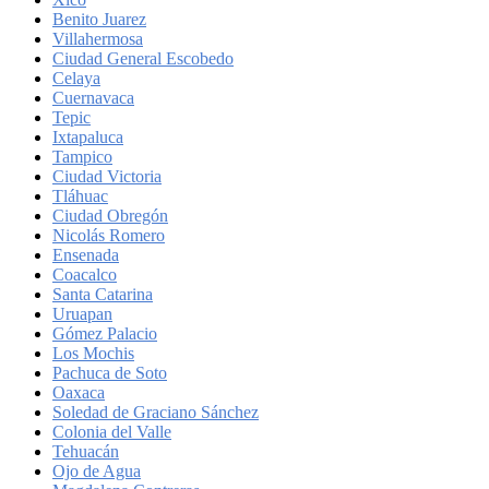
Benito Juarez
Villahermosa
Ciudad General Escobedo
Celaya
Cuernavaca
Tepic
Ixtapaluca
Tampico
Ciudad Victoria
Tláhuac
Ciudad Obregón
Nicolás Romero
Ensenada
Coacalco
Santa Catarina
Uruapan
Gómez Palacio
Los Mochis
Pachuca de Soto
Oaxaca
Soledad de Graciano Sánchez
Colonia del Valle
Tehuacán
Ojo de Agua